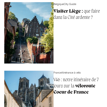
Belgique
City Guide
Visiter Liège :
que faire
dans la Cité ardente ?
France
Itinérance à vélo
V46 : notre itinéraire de 7
jours sur la
véloroute
Coeur de France