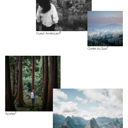
8
Ouest Américain
7
Corée du Sud
2
Açores