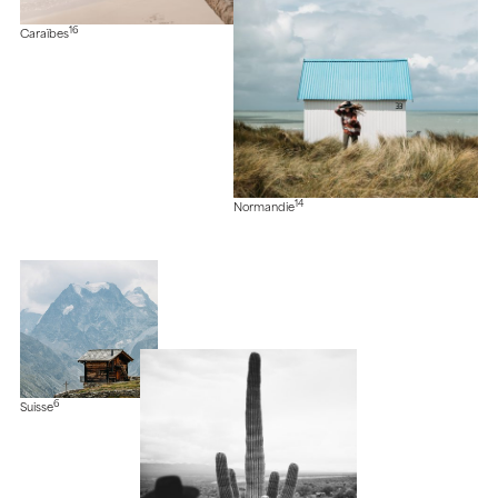
16
Caraïbes
14
Normandie
6
Suisse