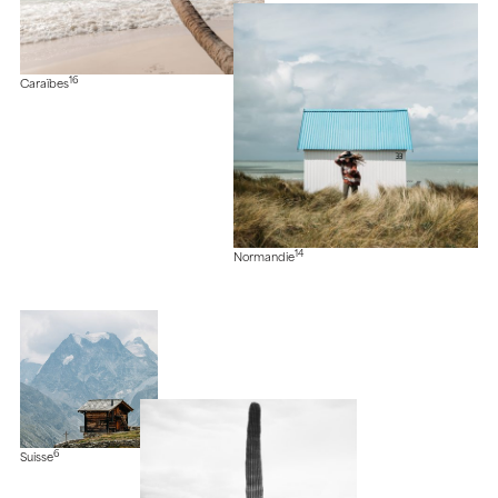
16
Caraïbes
14
Normandie
6
Suisse