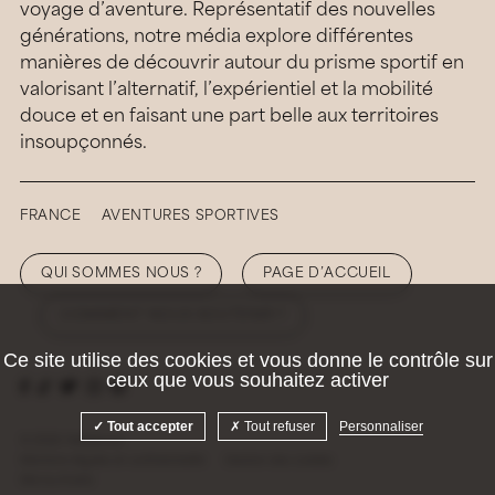
voyage d’aventure. Représentatif des nouvelles
générations, notre média explore différentes
manières de découvrir autour du prisme sportif en
valorisant l’alternatif, l’expérientiel et la mobilité
douce et en faisant une part belle aux territoires
insoupçonnés.
FRANCE
AVENTURES SPORTIVES
QUI SOMMES NOUS ?
PAGE D’ACCUEIL
COMMENT NOUS SOUTENIR ?
Ce site utilise des cookies et vous donne le contrôle sur
ceux que vous souhaitez activer
Tout accepter
Tout refuser
Personnaliser
© 2026 Hellolaroux
Mentions légales et confidentialité
Gestion des cookies
Site by
Krabb