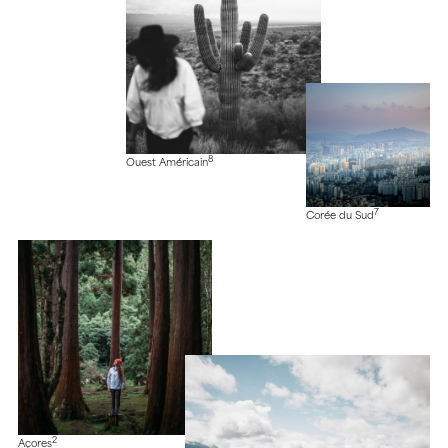
8
Ouest Américain
7
Corée du Sud
2
Açores