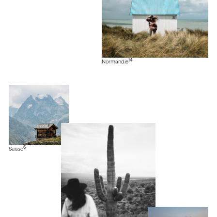
14
Normandie
6
Suisse