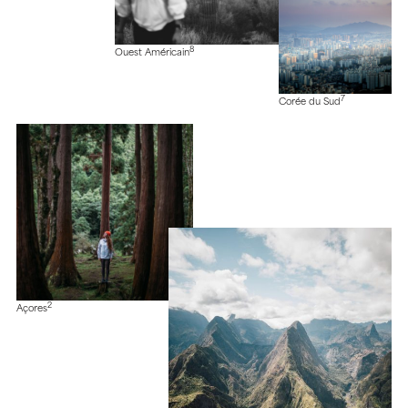
8
Ouest Américain
7
Corée du Sud
2
Açores