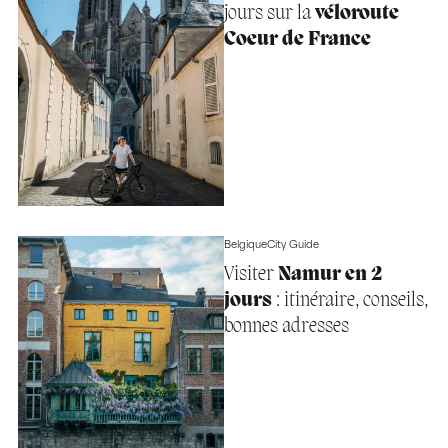
jours sur la
véloroute
Coeur de France
Belgique
City Guide
Visiter
Namur en 2
jours
: itinéraire, conseils,
bonnes adresses