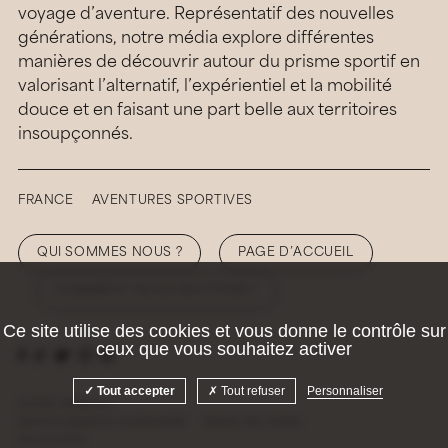
voyage d’aventure. Représentatif des nouvelles
générations, notre média explore différentes
manières de découvrir autour du prisme sportif en
valorisant l’alternatif, l’expérientiel et la mobilité
douce et en faisant une part belle aux territoires
insoupçonnés.
FRANCE
AVENTURES SPORTIVES
QUI SOMMES NOUS ?
PAGE D’ACCUEIL
COMMENT NOUS SOUTENIR ?
Ce site utilise des cookies et vous donne le contrôle sur
ceux que vous souhaitez activer
Tout accepter
Tout refuser
Personnaliser
© 2026 Hellolaroux
Mentions légales et confidentialité
Gestion des cookies
Site by
Krabb