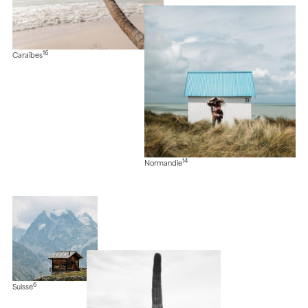
16
Caraïbes
14
Normandie
6
Suisse