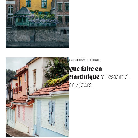
Caraïbes
Martinique
Que faire en
Martinique ?
L’essentiel
en 7 jours