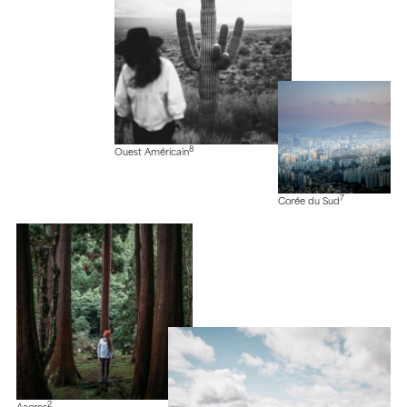
8
Ouest Américain
7
Corée du Sud
2