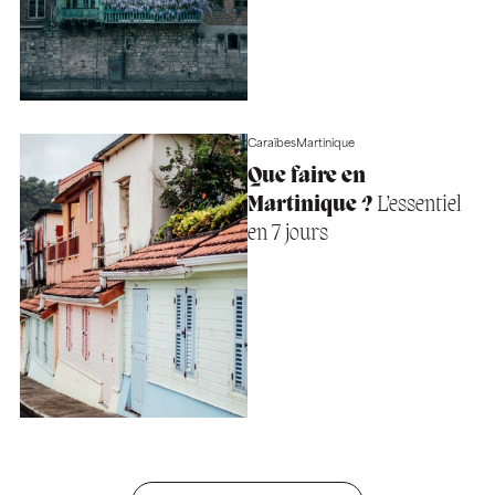
Caraïbes
Martinique
Que faire en
Martinique ?
L’essentiel
en 7 jours