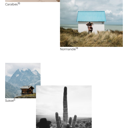
16
Caraïbes
14
Normandie
6
Suisse