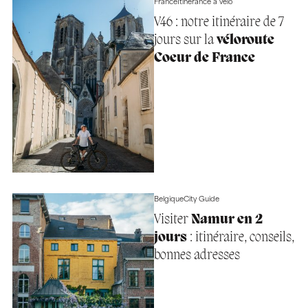
France
Itinérance à vélo
V46 : notre itinéraire de 7
jours sur la
véloroute
Coeur de France
Belgique
City Guide
Visiter
Namur en 2
jours
: itinéraire, conseils,
bonnes adresses