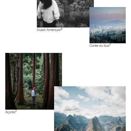
8
Ouest Américain
7
Corée du Sud
2
Açores