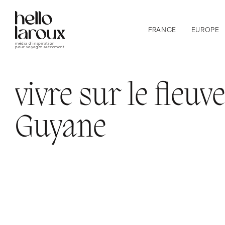
FRANCE
EUROPE
média d’inspiration
pour voyager autrement
vivre sur le fleuv
Guyane