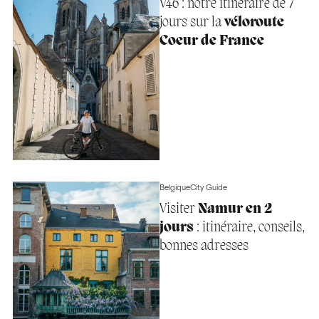
V46 : notre itinéraire de 7
jours sur la
véloroute
Coeur de France
Belgique
City Guide
Visiter
Namur en 2
jours
: itinéraire, conseils,
bonnes adresses