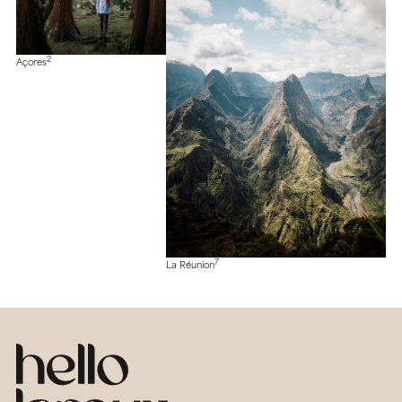
2
Açores
7
La Réunion