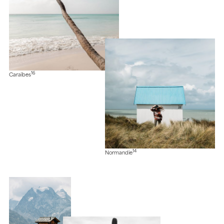
16
Caraïbes
14
Normandie