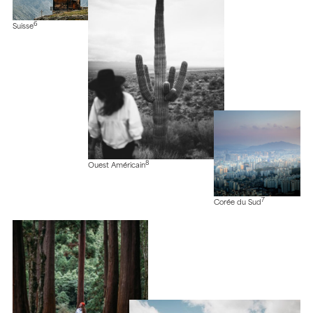
6
Suisse
8
Ouest Américain
7
Corée du Sud