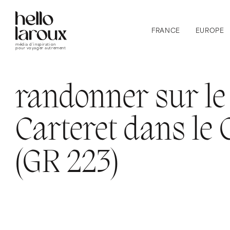
FRANCE
EUROPE
média d’inspiration
pour voyager autrement
randonner sur le
Carteret dans le 
(GR 223)