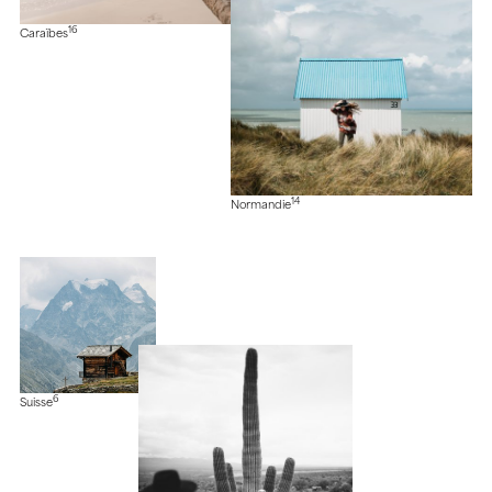
16
Caraïbes
14
Normandie
6
Suisse