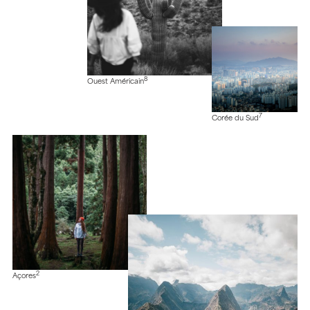
8
Ouest Américain
7
Corée du Sud
2
Açores