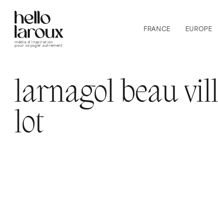
FRANCE
EUROPE
média d’inspiration
pour voyager autrement
larnagol beau vil
lot