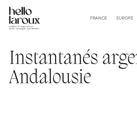
FRANCE
EUROPE
média d’inspiration
pour voyager autrement
Instantanés arge
Andalousie