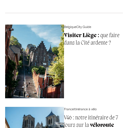
Belgique
City Guide
Visiter Liège :
que faire
dans la Cité ardente ?
France
Itinérance à vélo
V46 : notre itinéraire de 7
jours sur la
véloroute