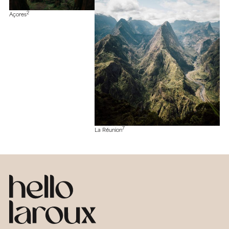
2
Açores
7
La Réunion