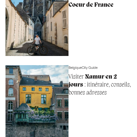
Coeur de France
Belgique
City Guide
Visiter
Namur en 2
jours
: itinéraire, conseils,
bonnes adresses