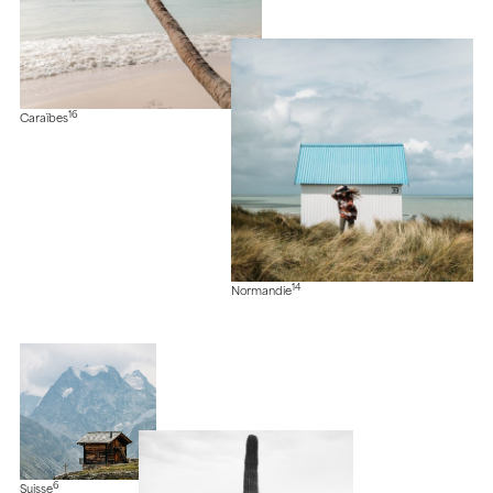
16
Caraïbes
14
Normandie
6
Suisse