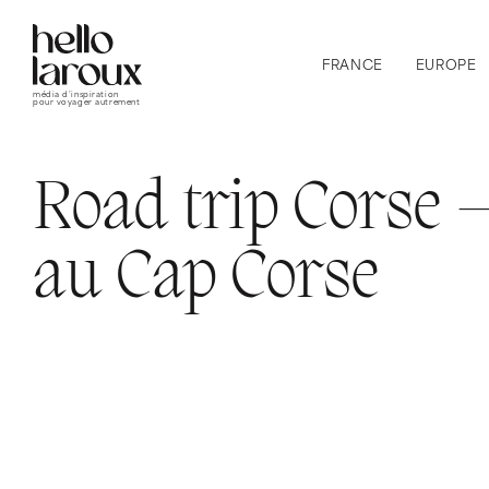
FRANCE
EUROPE
média d’inspiration
pour voyager autrement
Road trip Corse 
au Cap Corse