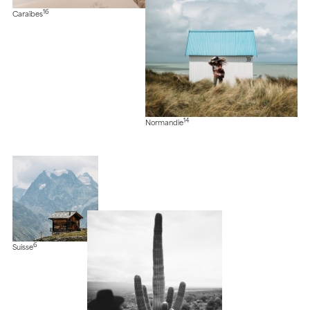
16
Caraïbes
14
Normandie
6
Suisse