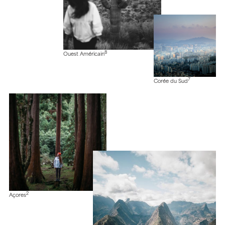
8
Ouest Américain
7
Corée du Sud
2
Açores