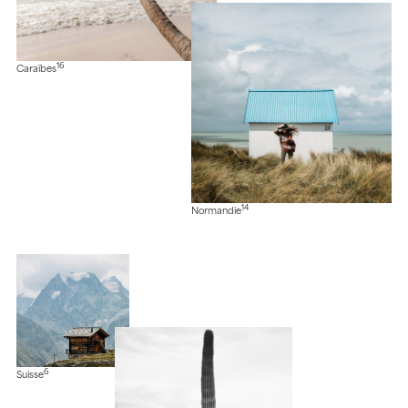
16
Caraïbes
14
Normandie
6
Suisse