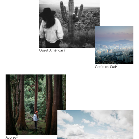
8
Ouest Américain
7
Corée du Sud
2
Açores