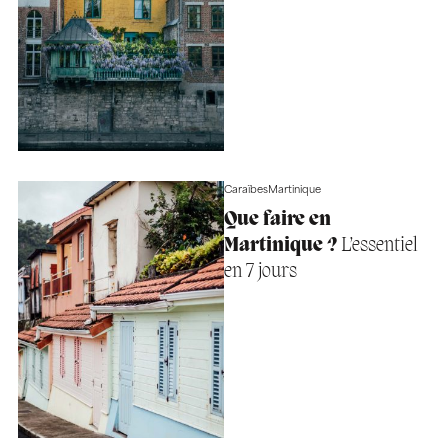
Caraïbes
Martinique
Que faire en
Martinique ?
L’essentiel
en 7 jours