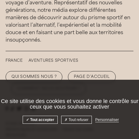
voyage d’aventure. Représentatif des nouvelles
générations, notre média explore différentes
manières de découvrir autour du prisme sportif en
valorisant l’alternatif, l’expérientiel et la mobilité
douce et en faisant une part belle aux territoires
insoupçonnés.
FRANCE
AVENTURES SPORTIVES
QUI SOMMES NOUS ?
PAGE D’ACCUEIL
COMMENT NOUS SOUTENIR ?
Ce site utilise des cookies et vous donne le contrôle sur
ceux que vous souhaitez activer
Tout accepter
Tout refuser
Personnaliser
© 2026 Hellolaroux
Mentions légales et confidentialité
Gestion des cookies
Site by
Krabb