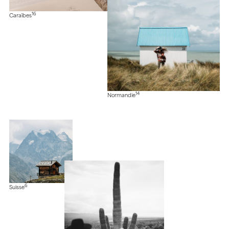
16
Caraïbes
14
Normandie
6
Suisse