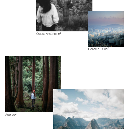
8
Ouest Américain
7
Corée du Sud
2
Açores