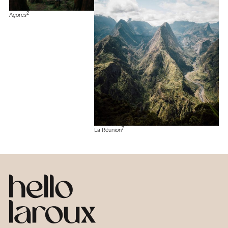
2
Açores
7
La Réunion