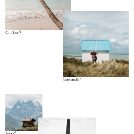
16
Caraïbes
14
Normandie
6
Suisse