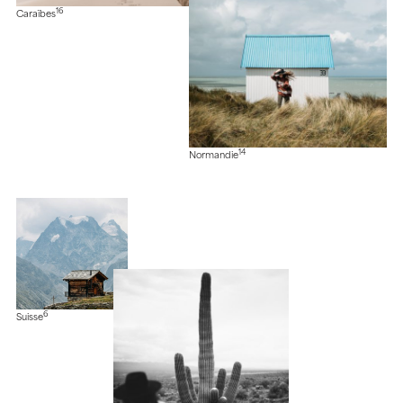
16
Caraïbes
14
Normandie
6
Suisse