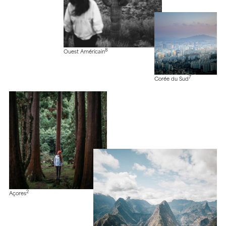
8
Ouest Américain
7
Corée du Sud
2
Açores