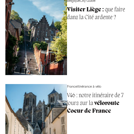
Belgique
City Guide
Visiter Liège :
que faire
dans la Cité ardente ?
France
Itinérance à vélo
V46 : notre itinéraire de 7
jours sur la
véloroute
Coeur de France