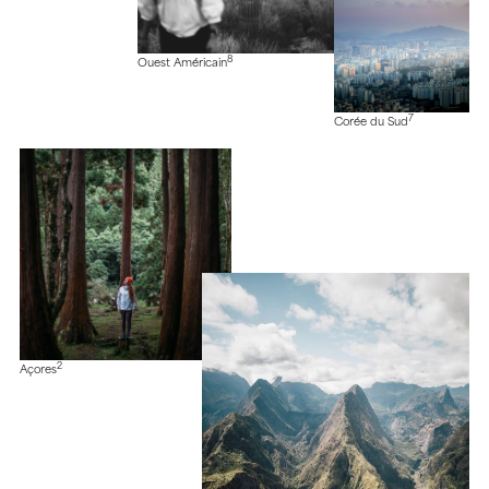
8
Ouest Américain
7
Corée du Sud
2
Açores