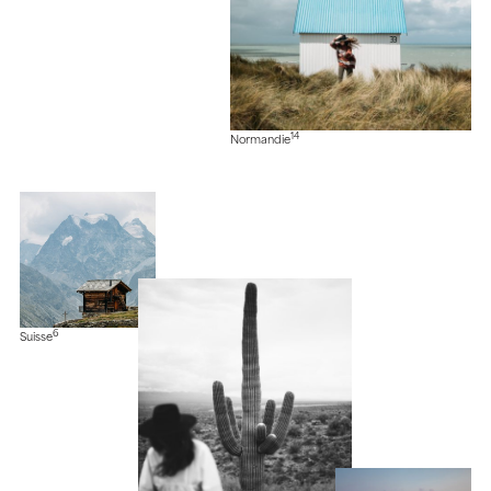
14
Normandie
6
Suisse