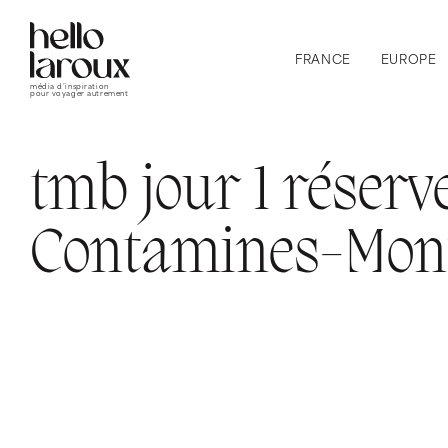
FRANCE
EUROPE
média d’inspiration
pour voyager autrement
tmb jour 1 réserv
Contamines-Mont