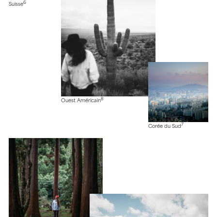
6
Suisse
8
Ouest Américain
7
Corée du Sud