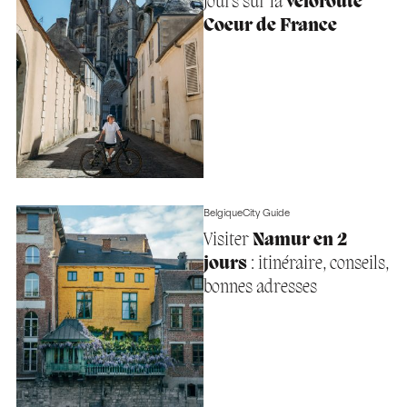
jours sur la
véloroute
Coeur de France
Belgique
City Guide
Visiter
Namur en 2
jours
: itinéraire, conseils,
bonnes adresses