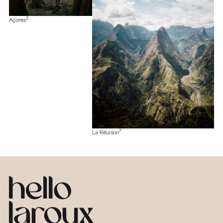
2
Açores
7
La Réunion