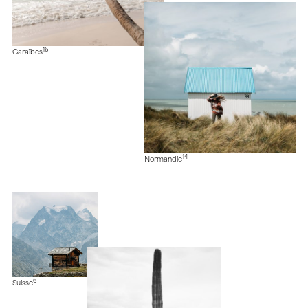
16
Caraïbes
14
Normandie
6
Suisse