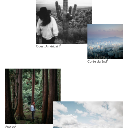
8
Ouest Américain
7
Corée du Sud
2
Açores