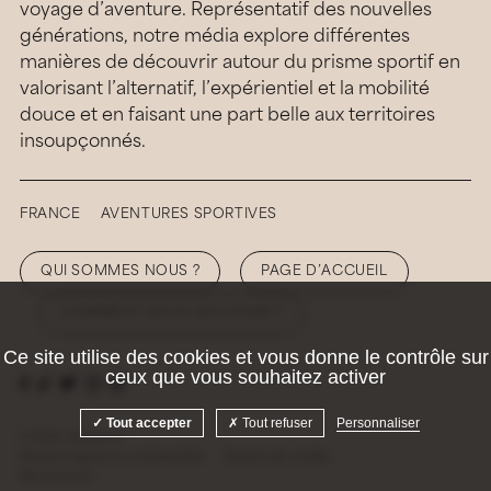
voyage d’aventure. Représentatif des nouvelles
générations, notre média explore différentes
manières de découvrir autour du prisme sportif en
valorisant l’alternatif, l’expérientiel et la mobilité
douce et en faisant une part belle aux territoires
insoupçonnés.
FRANCE
AVENTURES SPORTIVES
QUI SOMMES NOUS ?
PAGE D’ACCUEIL
COMMENT NOUS SOUTENIR ?
Ce site utilise des cookies et vous donne le contrôle sur
ceux que vous souhaitez activer
Tout accepter
Tout refuser
Personnaliser
© 2026 Hellolaroux
Mentions légales et confidentialité
Gestion des cookies
Site by
Krabb