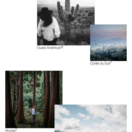
8
Ouest Américain
7
Corée du Sud
2
Açores