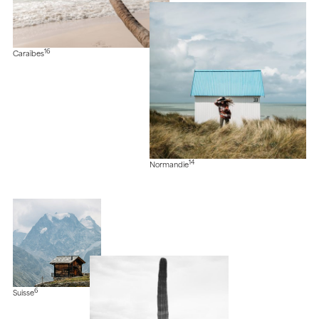
16
Caraïbes
14
Normandie
6
Suisse