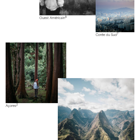
8
Ouest Américain
7
Corée du Sud
2
Açores