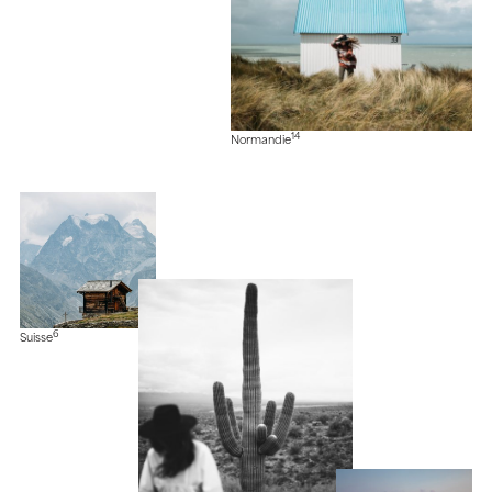
14
Normandie
6
Suisse