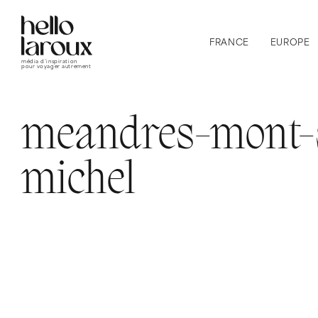
FRANCE
EUROPE
média d’inspiration
pour voyager autrement
meandres-mont-s
michel