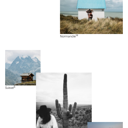
14
Normandie
6
Suisse