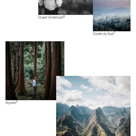
8
Ouest Américain
7
Corée du Sud
2
Açores