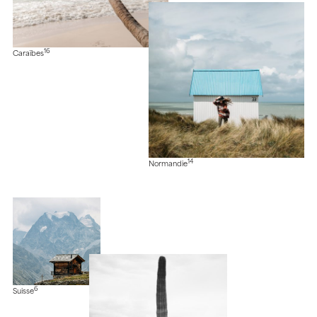
16
Caraïbes
14
Normandie
6
Suisse