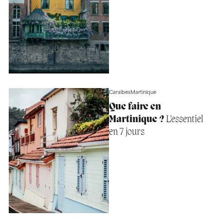
Caraïbes
Martinique
Que faire en
Martinique ?
L’essentiel
en 7 jours