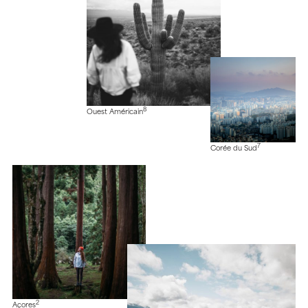
8
Ouest Américain
7
Corée du Sud
2
Açores