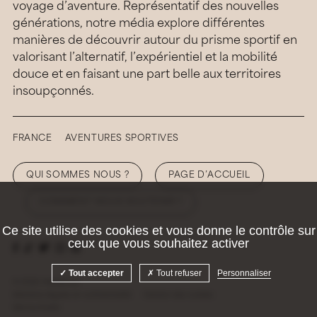
voyage d’aventure. Représentatif des nouvelles
générations, notre média explore différentes
manières de découvrir autour du prisme sportif en
valorisant l’alternatif, l’expérientiel et la mobilité
douce et en faisant une part belle aux territoires
insoupçonnés.
FRANCE
AVENTURES SPORTIVES
QUI SOMMES NOUS ?
PAGE D’ACCUEIL
COMMENT NOUS SOUTENIR ?
Ce site utilise des cookies et vous donne le contrôle sur
ceux que vous souhaitez activer
Tout accepter
Tout refuser
Personnaliser
© 2026 Hellolaroux
Mentions légales et confidentialité
Gestion des cookies
Site by
Krabb