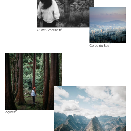
8
Ouest Américain
7
Corée du Sud
2
Açores