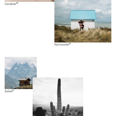
16
Caraïbes
14
Normandie
6
Suisse