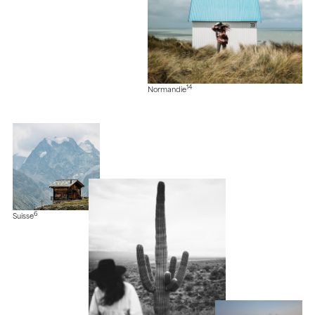
14
Normandie
6
Suisse