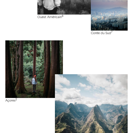
8
Ouest Américain
7
Corée du Sud
2
Açores