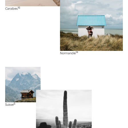
16
Caraïbes
14
Normandie
6
Suisse