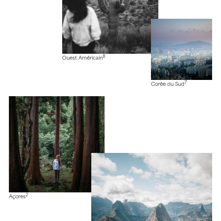
8
Ouest Américain
7
Corée du Sud
2
Açores