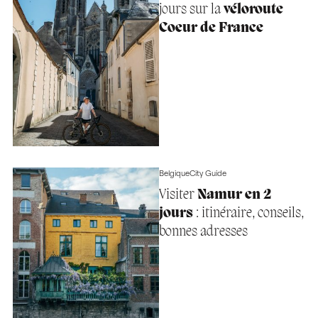
jours sur la
véloroute
Coeur de France
Belgique
City Guide
Visiter
Namur en 2
jours
: itinéraire, conseils,
bonnes adresses