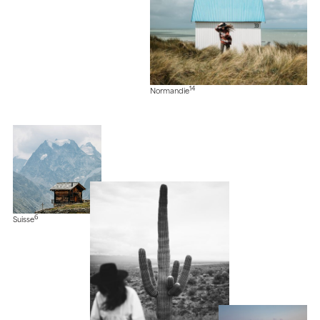
14
Normandie
6
Suisse