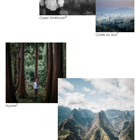
8
Ouest Américain
7
Corée du Sud
2
Açores