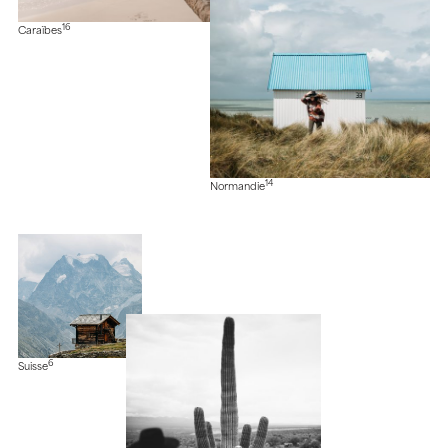
16
Caraïbes
14
Normandie
6
Suisse