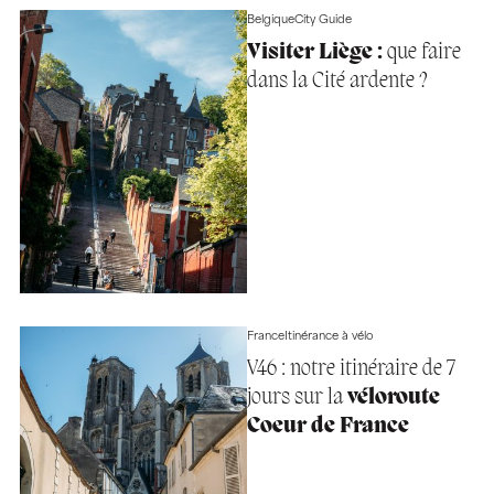
Belgique
City Guide
Visiter Liège :
que faire
dans la Cité ardente ?
France
Itinérance à vélo
V46 : notre itinéraire de 7
jours sur la
véloroute
Coeur de France