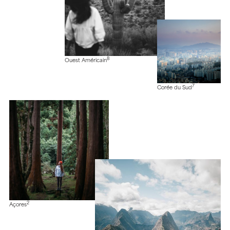
8
Ouest Américain
7
Corée du Sud
2
Açores