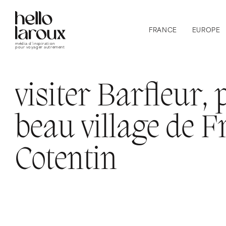
FRANCE
EUROPE
média d’inspiration
pour voyager autrement
visiter Barfleur, 
beau village de F
Cotentin