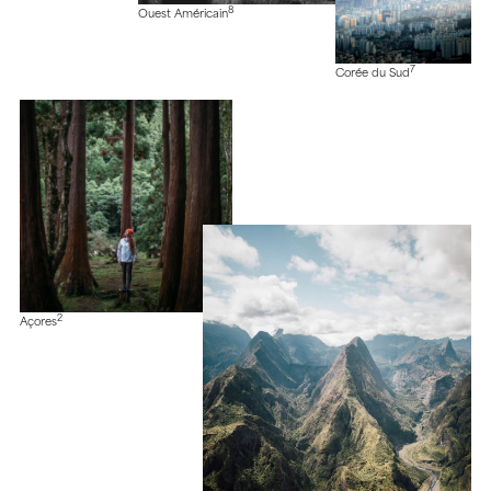
8
Ouest Américain
7
Corée du Sud
2
Açores