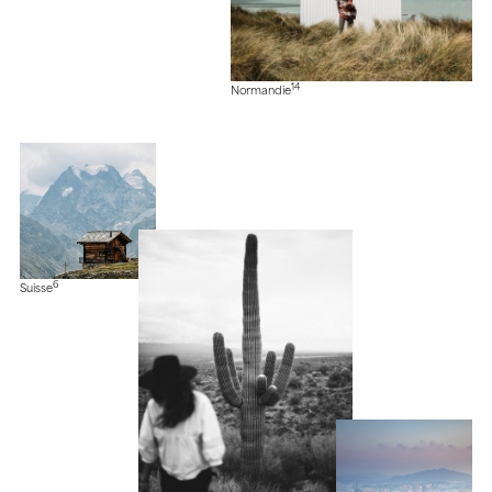
14
Normandie
6
Suisse