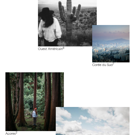
8
Ouest Américain
7
Corée du Sud
2
Açores