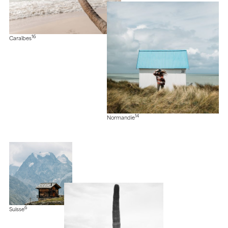
16
Caraïbes
14
Normandie
6
Suisse