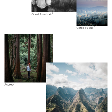
8
Ouest Américain
7
Corée du Sud
2
Açores