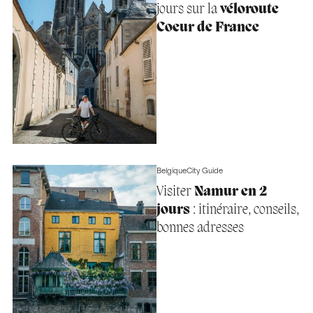
jours sur la
véloroute
Coeur de France
Belgique
City Guide
Visiter
Namur en 2
jours
: itinéraire, conseils,
bonnes adresses