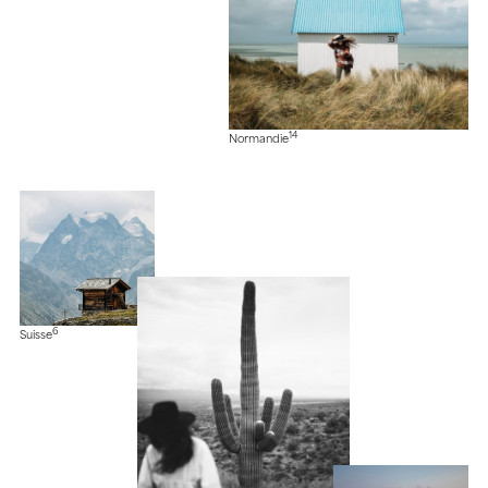
14
Normandie
6
Suisse