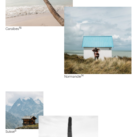
16
Caraïbes
14
Normandie
6
Suisse