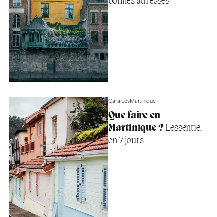
bonnes adresses
Caraïbes
Martinique
Que faire en
Martinique ?
L’essentiel
en 7 jours