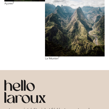
2
Açores
7
La Réunion