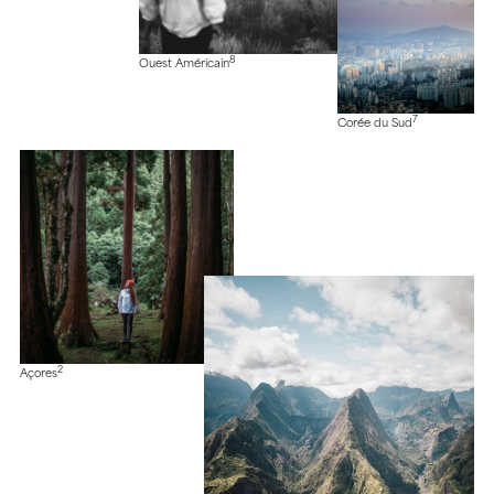
8
Ouest Américain
7
Corée du Sud
2
Açores