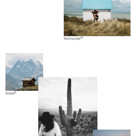
14
Normandie
6
Suisse