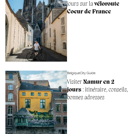
jours sur la
véloroute
Coeur de France
Belgique
City Guide
Visiter
Namur en 2
jours
: itinéraire, conseils,
bonnes adresses