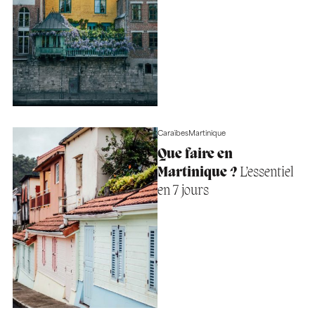
Caraïbes
Martinique
Que faire en
Martinique ?
L’essentiel
en 7 jours