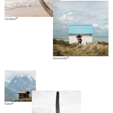
16
Caraïbes
14
Normandie
6
Suisse