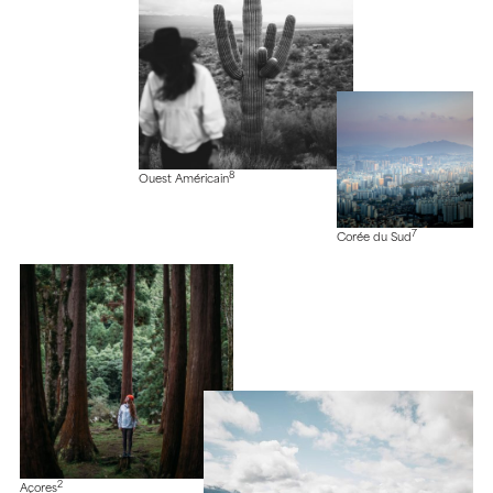
8
Ouest Américain
7
Corée du Sud
2
Açores