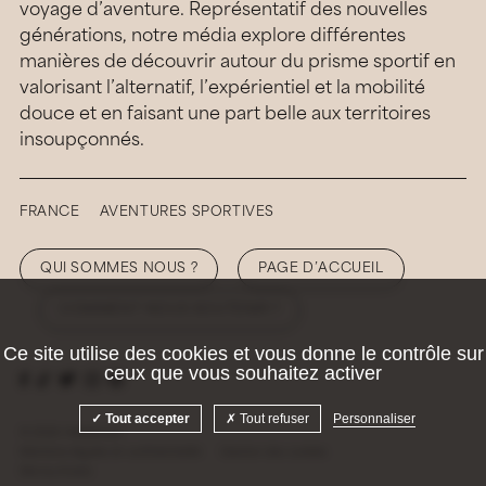
voyage d’aventure. Représentatif des nouvelles
générations, notre média explore différentes
manières de découvrir autour du prisme sportif en
valorisant l’alternatif, l’expérientiel et la mobilité
douce et en faisant une part belle aux territoires
insoupçonnés.
FRANCE
AVENTURES SPORTIVES
QUI SOMMES NOUS ?
PAGE D’ACCUEIL
COMMENT NOUS SOUTENIR ?
Ce site utilise des cookies et vous donne le contrôle sur
ceux que vous souhaitez activer
Tout accepter
Tout refuser
Personnaliser
© 2026 Hellolaroux
Mentions légales et confidentialité
Gestion des cookies
Site by
Krabb