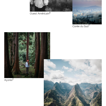
8
Ouest Américain
7
Corée du Sud
2
Açores