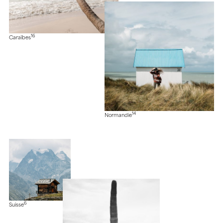
16
Caraïbes
14
Normandie
6
Suisse