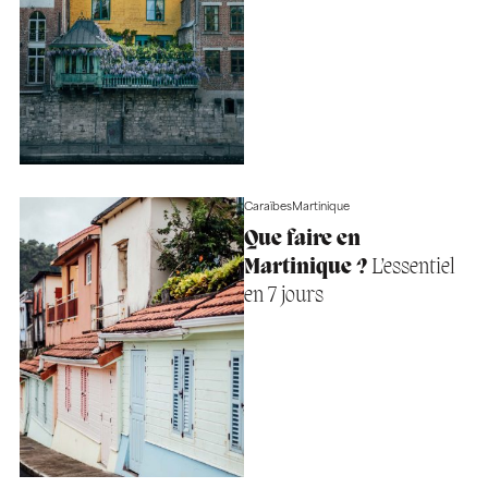
Caraïbes
Martinique
Que faire en
Martinique ?
L’essentiel
en 7 jours