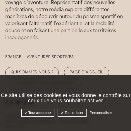
voyage d’aventure. Représentatif des nouvelles
générations, notre média explore différentes
manières de découvrir autour du prisme sportif en
valorisant l’alternatif, l’expérientiel et la mobilité
douce et en faisant une part belle aux territoires
insoupçonnés.
FRANCE
AVENTURES SPORTIVES
QUI SOMMES NOUS ?
PAGE D’ACCUEIL
COMMENT NOUS SOUTENIR ?
Ce site utilise des cookies et vous donne le contrôle sur
ceux que vous souhaitez activer
Tout accepter
Tout refuser
Personnaliser
© 2026 Hellolaroux
Mentions légales et confidentialité
Gestion des cookies
Site by
Krabb