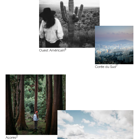
8
Ouest Américain
7
Corée du Sud
2
Açores