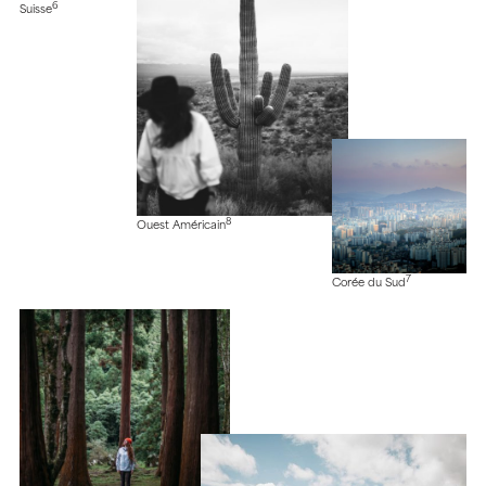
6
Suisse
8
Ouest Américain
7
Corée du Sud