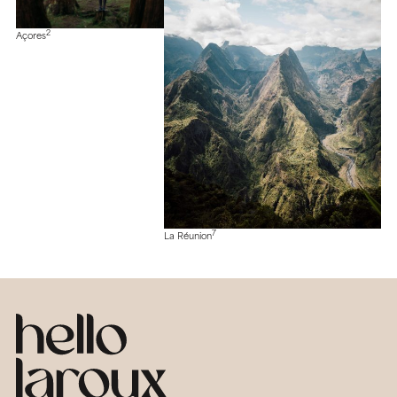
2
Açores
7
La Réunion