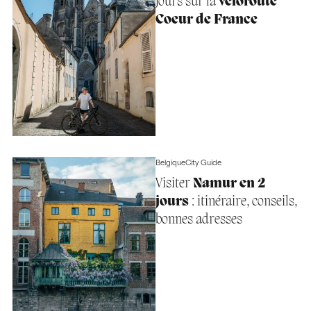
jours sur la
véloroute
Coeur de France
Belgique
City Guide
Visiter
Namur en 2
jours
: itinéraire, conseils,
bonnes adresses