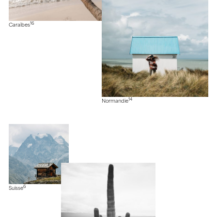
16
Caraïbes
14
Normandie
6
Suisse