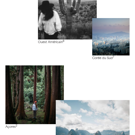
8
Ouest Américain
7
Corée du Sud
2
Açores