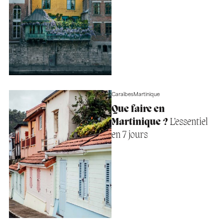
Caraïbes
Martinique
Que faire en
Martinique ?
L’essentiel
en 7 jours