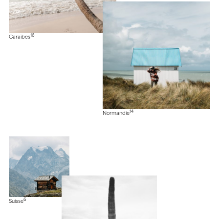
16
Caraïbes
14
Normandie
6
Suisse