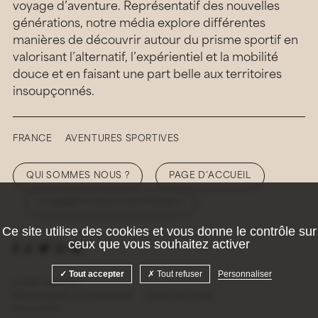
voyage d’aventure. Représentatif des nouvelles
générations, notre média explore différentes
manières de découvrir autour du prisme sportif en
valorisant l’alternatif, l’expérientiel et la mobilité
douce et en faisant une part belle aux territoires
insoupçonnés.
FRANCE
AVENTURES SPORTIVES
QUI SOMMES NOUS ?
PAGE D’ACCUEIL
COMMENT NOUS SOUTENIR ?
Ce site utilise des cookies et vous donne le contrôle sur
ceux que vous souhaitez activer
Tout accepter
Tout refuser
Personnaliser
© 2026 Hellolaroux
Mentions légales et confidentialité
Gestion des cookies
Site by
Krabb