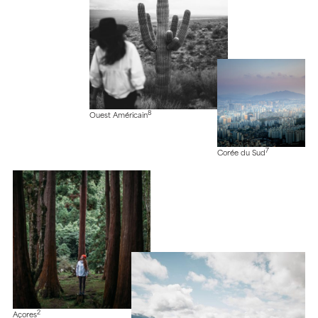
8
Ouest Américain
7
Corée du Sud
2
Açores