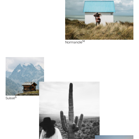
14
Normandie
6
Suisse