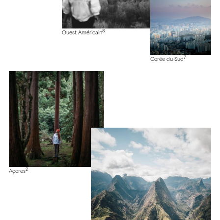
8
Ouest Américain
7
Corée du Sud
2
Açores