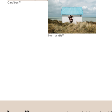
16
Caraïbes
14
Normandie