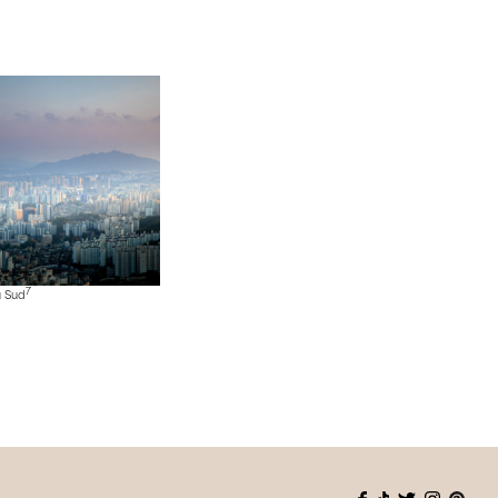
7
u Sud