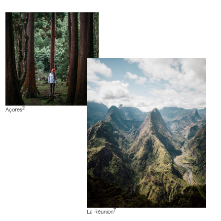
2
Açores
7
La Réunion