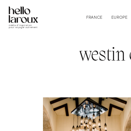
FRANCE
EUROPE
média d’inspiration
pour voyager autrement
westin 