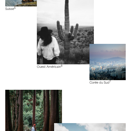
6
Suisse
8
Ouest Américain
7
Corée du Sud