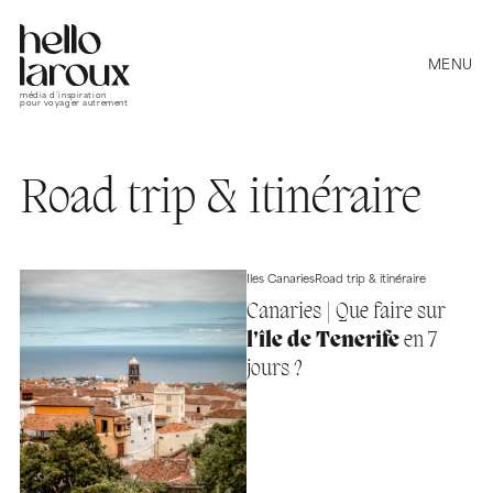
MENU
média d’inspiration
pour voyager autrement
Road trip & itinéraire
Iles Canaries
Road trip & itinéraire
Canaries | Que faire sur
l’île de Tenerife
en 7
jours ?