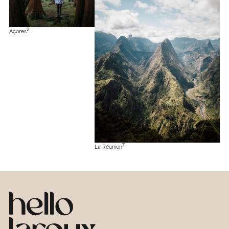
2
Açores
7
La Réunion