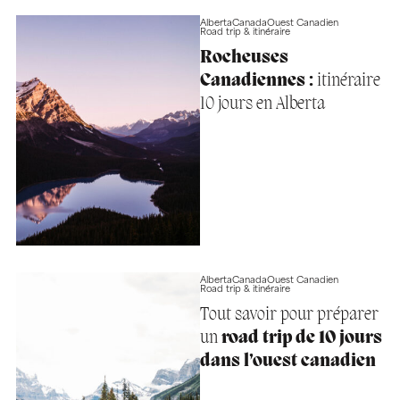
Alberta
Canada
Ouest Canadien
Road trip & itinéraire
Rocheuses
Canadiennes :
itinéraire
10 jours en Alberta
Alberta
Canada
Ouest Canadien
Road trip & itinéraire
Tout savoir pour préparer
un
road trip de 10 jours
dans l’ouest canadien