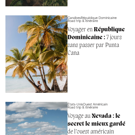
Caraïbes
République Dominicaine
Road trip & itinéraire
Voyager en
République
Dominicaine :
7 jours
sans passer par Punta
Cana
États-Unis
Ouest Américain
Road trip & itinéraire
Voyage au
Nevada : le
secret le mieux gardé
de l’ouest américain