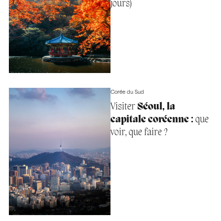
jours)
Corée du Sud
Visiter
Séoul, la
capitale coréenne :
que
voir, que faire ?