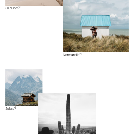
16
Caraïbes
14
Normandie
6
Suisse