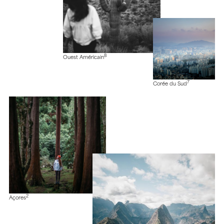
8
Ouest Américain
7
Corée du Sud
2
Açores