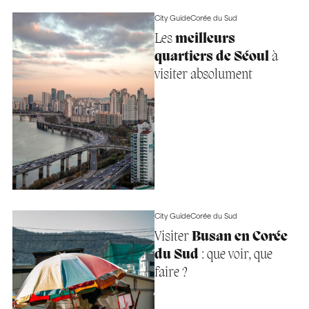
City Guide
Corée du Sud
Les
meilleurs
quartiers de Séoul
à
visiter absolument
City Guide
Corée du Sud
Visiter
Busan en Corée
du Sud
: que voir, que
faire ?