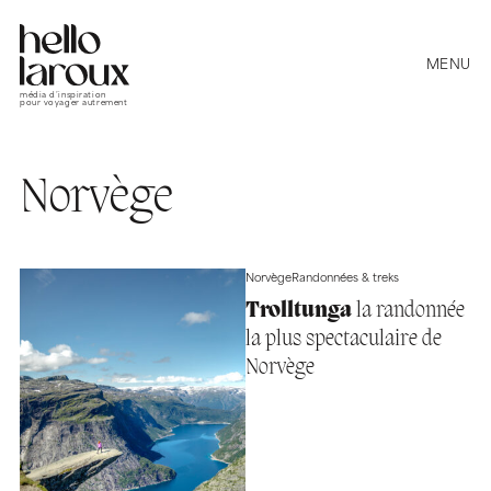
MENU
média d’inspiration
pour voyager autrement
Norvège
Norvège
Randonnées & treks
Trolltunga
la randonnée
la plus spectaculaire de
Norvège