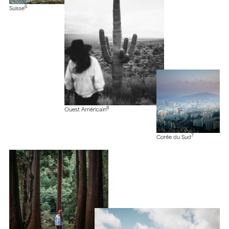
6
Suisse
8
Ouest Américain
7
Corée du Sud