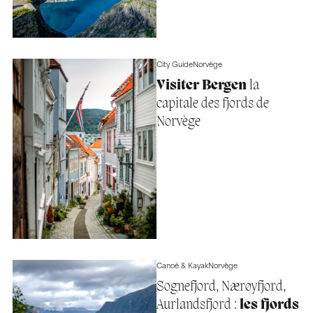
City Guide
Norvège
Visiter Bergen
la
capitale des fjords de
Norvège
Canoë & Kayak
Norvège
Sognefjord, Nærøyfjord,
Aurlandsfjord :
les fjords