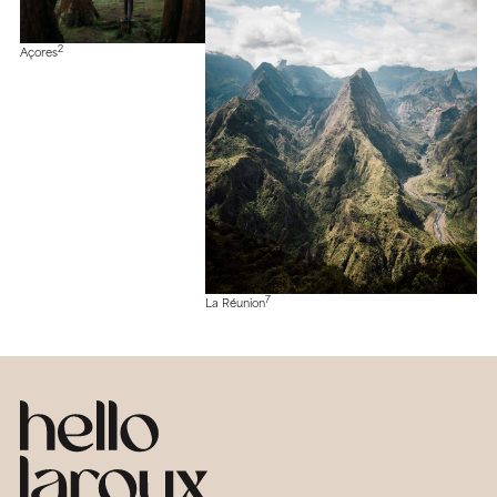
2
Açores
7
La Réunion