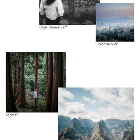
8
Ouest Américain
7
Corée du Sud
2
Açores