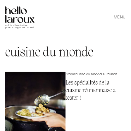
MENU
média d’inspiration
pour voyager autrement
cuisine du monde
Afrique
cuisine du monde
La Réunion
Les spécialités de la
cuisine réunionnaise à
tester !