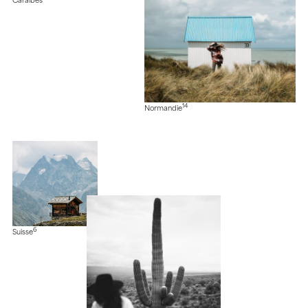
Caraïbes
14
Normandie
6
Suisse